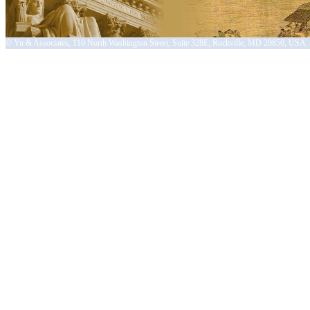
© Yu & Associates, 110 North Washington Street, Suite 328E, Rockville, MD 20850, 