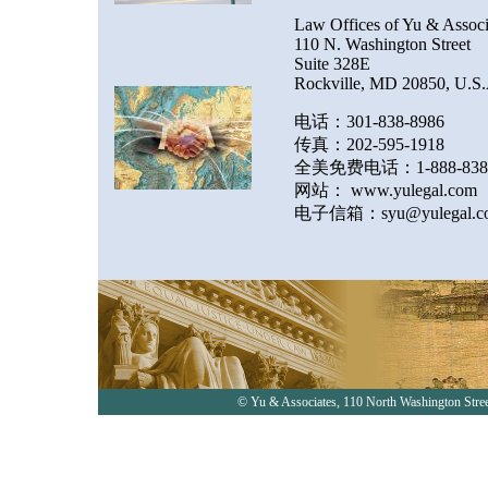
Law Offices of Yu & Associ
110 N. Washington Street
Suite 328E
Rockville, MD 20850, U.S.
电话：301-838-8986
传真：202-595-1918
全美免费电话：1-888-838-
网站：
www.yulegal.com
电子信箱：syu@yulegal.c
© Yu & Associates, 110 North Washington St